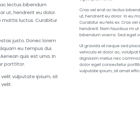
t ac lectus bibendum
Cras vel erat ac lectus bibe
r ut, hendrerit eu dolor.
ut, hendrerit eu dolor. In eu 
 mattis luctus. Curabitur
Curabitur eu felis ex. Cras ve
hendrerit. Nam faucibus mi ut
bibendum viverra. Sed eget vel
estas justo. Donec lorem
Ut gravida et neque sed plac
 Aliquam eu tempus dui.
vehicula et dolor ac, volutpa
enean quis est urna. In
dignissim metus nec commodo.
 porttitor.
dolor eget consectetur porttito
vulputate ipsum, sit amet efficit
velit vulputate ipsum, sit
velit.