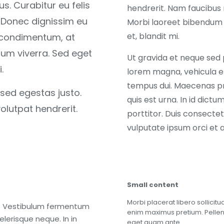
s. Curabitur eu felis
hendrerit. Nam faucibus 
. Donec dignissim eu
Morbi laoreet bibendum v
et, blandit mi.
 condimentum, at
dum viverra. Sed eget
Ut gravida et neque sed 
.
lorem magna, vehicula et
tempus dui. Maecenas p
 sed egestas justo.
quis est urna. In id dict
olutpat hendrerit.
porttitor. Duis consectetu
vulputate ipsum orci et a
Small content
Morbi placerat libero sollici
uam. Vestibulum fermentum
enim maximus pretium. Pellent
lerisque neque. In in
eget quam ante.