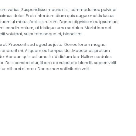
ndum varius. Suspendisse mauris nisi, commodo nec pulvinar
maximus dolor. Proin interdum diam quis augue mattis luctus.
l quam ut metus facilisis rutrum. Donec dignissim eu ipsum ac
 mi condimentum, at tristique urna sodales. Morbi laoreet
it volutpat, vulputate neque et, blandit mi.
erat. Praesent sed egestas justo. Donec lorem magna,
t hendrerit mi. Aliquam eu tempus dui. Maecenas pretium
 Aenean quis est urna. In id dictum leo. Nullam sodales
r. Duis consectetur, libero ac vulputate blandit, sapien velit
ur elit orci et arcu. Donec non sollicitudin velit.