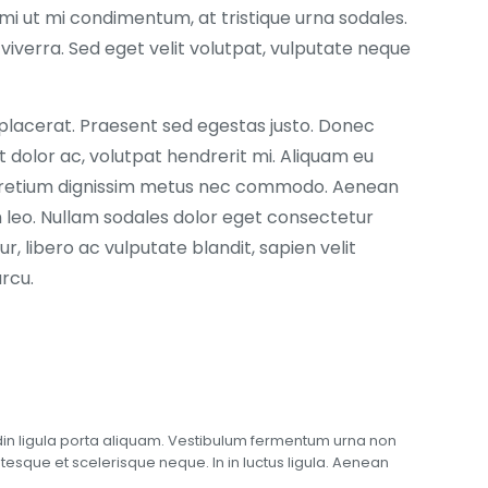
mi ut mi condimentum, at tristique urna sodales.
iverra. Sed eget velit volutpat, vulputate neque
placerat. Praesent sed egestas justo. Donec
 dolor ac, volutpat hendrerit mi. Aliquam eu
retium dignissim metus nec commodo. Aenean
um leo. Nullam sodales dolor eget consectetur
r, libero ac vulputate blandit, sapien velit
rcu.
tudin ligula porta aliquam. Vestibulum fermentum urna non
esque et scelerisque neque. In in luctus ligula. Aenean