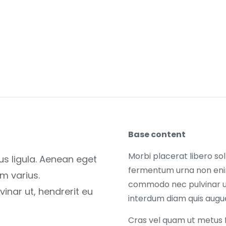
Base content
Morbi placerat libero sol
tus ligula. Aenean eget
fermentum urna non enim
m varius.
commodo nec pulvinar ut,
nar ut, hendrerit eu
interdum diam quis augue 
Cras vel quam ut metus f