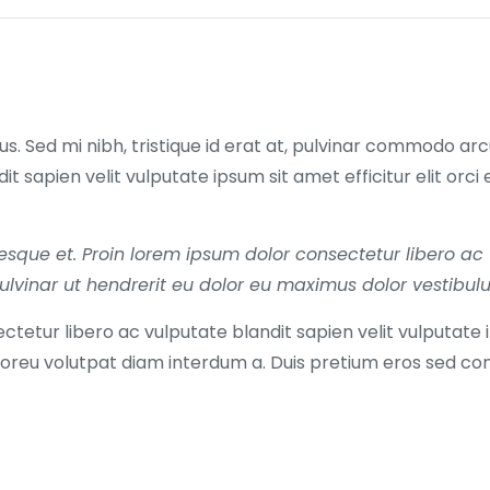
s. Sed mi nibh, tristique id erat at, pulvinar commodo a
t sapien velit vulputate ipsum sit amet efficitur elit or
lentesque et. Proin lorem ipsum dolor consectetur libero a
 pulvinar ut hendrerit eu dolor eu maximus dolor vestib
ctetur libero ac vulputate blandit sapien velit vulputate 
oloreu volutpat diam interdum a. Duis pretium eros sed 