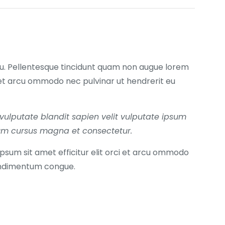
rcu. Pellentesque tincidunt quam non augue lorem
ci et arcu ommodo nec pulvinar ut hendrerit eu
c vulputate blandit sapien velit vulputate ipsum
ulum cursus magna et consectetur.
ipsum sit amet efficitur elit orci et arcu ommodo
condimentum congue.